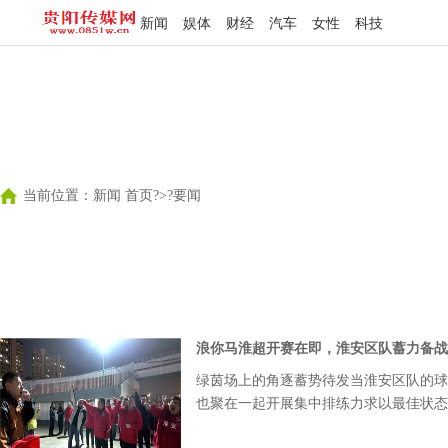
新闻
娱体
财经
汽车
女性
科技
当前位置：
新闻 首页
?>?
要闻
浪你马淮超开赛在即，淮安区队蓄力备战
绿茵场上的角逐蓄势待发当淮安区队的球
也聚在一起开展集中排练力求以最佳状态
全情投入铿锵有力的鼓点声中队员们不断