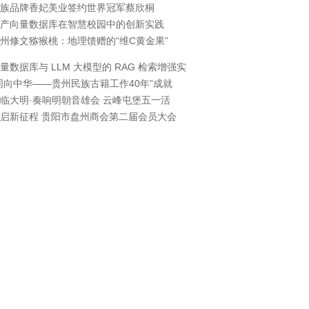
族品牌香妃美业签约世界冠军蔡欣桐
产向量数据库在智慧校园中的创新实践
州修文猕猴桃：地理馈赠的“维C黄金果”
量数据库与 LLM 大模型的 RAG 检索增强实
同向中华——贵州民族古籍工作40年”成就
临大明·奏响明朝音雄会 云峰屯堡五一活
启新征程 贵阳市盘州商会第二届会员大会