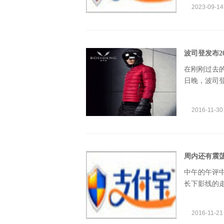
2023-09-14
波司登发布2
在刚刚过去的
日晚，波司
016年9月
长。 截至20
2016-11-30
周内还有震荡
中午的午评
长下影线的
相对独立运
同时，受到
2016-11-21