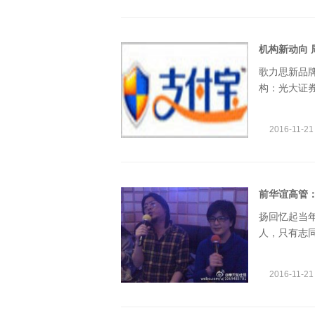
机构新动向 
歌力思新品
构：光大证券股
净利降14.1
元,同比增18
2016-11-21
前华谊高管
扬回忆起当
人，只有志同
8日，冯小刚
挖万达高管（
2016-11-21