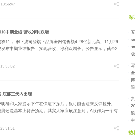
 13:56:47
深
016中期业绩 营收净利双增
五
s
双11， 创下波司登旗下品牌全网销售额4.28亿新元高。11月29
s
登发布中期业绩报告，实现营收、净利双增长。公告显示，截至2
极
30日，集团品牌羽绒服业务的贡献上升，实现营收和净利的双增
16年9月30日，波司登实现净利1.5
写
 15:38:02
全
博
跟
 底部三天内出现
贵
中明确和大家提示下午在快速下探后，很可能会迎来反弹拉升。
2
走势还是基本上符合预期。其实大家应该注意到，A股作为一个有
浪
作环境，对外隔离较好的市场，受到国际资本冲击的程度最低。
中
全球性短期事件影响的程度也较低
 23:31:51
热