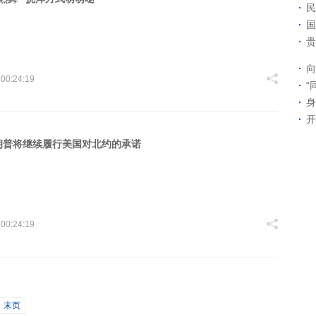
民
国
贵
向
 00:24:19
“
身
开
朗普将继续履行美国对北约的承诺
 00:24:19
末页