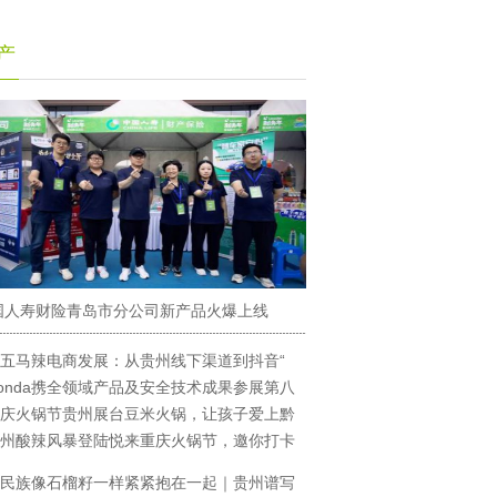
产
国人寿财险青岛市分公司新产品火爆上线
五马辣电商发展：从贵州线下渠道到抖音“
onda携全领域产品及安全技术成果参展第八
庆火锅节贵州展台豆米火锅，让孩子爱上黔
州酸辣风暴登陆悦来重庆火锅节，邀你打卡
民族像石榴籽一样紧紧抱在一起｜贵州谱写