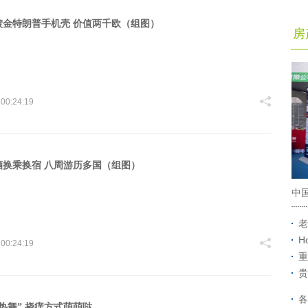
镀金特朗普手机壳 价值两千欧（组图）
房
 00:24:19
酒换乘换宿 八周游历多国（组图）
中
老
H
 00:24:19
重
贵
各
热舞” 挠痒方式萌萌哒