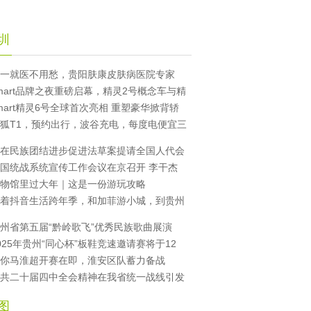
圳
一就医不用愁，贵阳肤康皮肤病医院专家
mart品牌之夜重磅启幕，精灵2号概念车与精
mart精灵6号全球首次亮相 重塑豪华掀背轿
狐T1，预约出行，波谷充电，每度电便宜三
在民族团结进步促进法草案提请全国人代会
国统战系统宣传工作会议在京召开 李干杰
物馆里过大年｜这是一份游玩攻略
着抖音生活跨年季，和加菲游小城，到贵州
州省第五届“黔岭歌飞”优秀民族歌曲展演
025年贵州“同心杯”板鞋竞速邀请赛将于12
你马淮超开赛在即，淮安区队蓄力备战
共二十届四中全会精神在我省统一战线引发
图