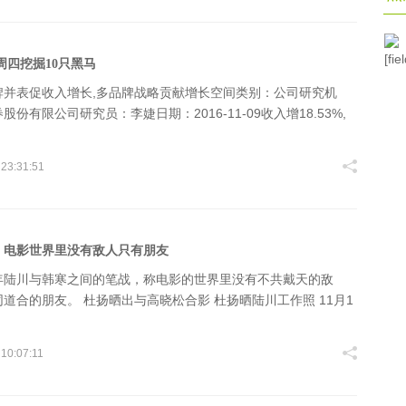
[fiel
周四挖掘10只黑马
牌并表促收入增长,多品牌战略贡献增长空间类别：公司研究机
份有限公司研究员：李婕日期：2016-11-09收入增18.53%,
8%,新品牌并表促Q3业绩环比改善16年1-9月公司实现收入6.83亿
.53%,归母净利润9017万元,同比降14.
 23:31:51
：电影世界里没有敌人只有朋友
年陆川与韩寒之间的笔战，称电影的世界里没有不共戴天的敌
道合的朋友。 杜扬晒出与高晓松合影 杜扬晒陆川工作照 11月1
 [微博]喊话王健林后，王思聪 [微博]发声为万达正名，提到华谊
疑叶宁）。随后，王中磊 [微
 10:07:11