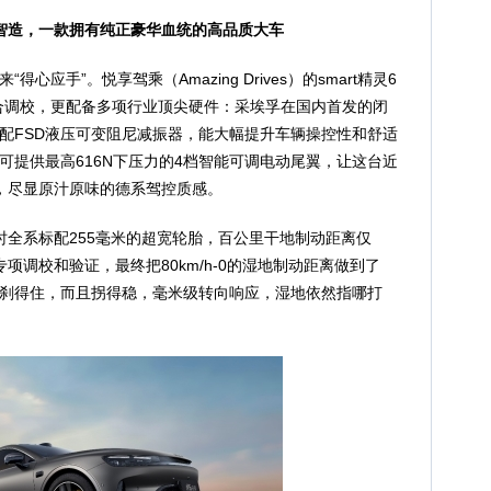
智造，一款拥有纯正豪华血统的高品质大车
心应手”。悦享驾乘（Amazing Drives）的smart精灵6
合调校，更配备多项行业顶尖硬件：采埃孚在国内首发的闭
配FSD液压可变阻尼减振器，能大幅提升车辆操控性和舒适
可提供最高616N下压力的4档智能可调电动尾翼，让这台近
，尽显原汁原味的德系驾控质感。
同时全系标配255毫米的超宽轮胎，百公里干地制动距离仅
专项调校和验证，最终把80km/h-0的湿地制动距离做到了
不仅刹得住，而且拐得稳，毫米级转向响应，湿地依然指哪打