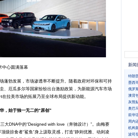
新闻
艺术中心圆满落幕
特朗
场蓬勃发展，市场渗透率不断提升。随着政府对环保和可持
墨西
圭、厄瓜多尔等国家纷纷出台激励政策，为新能源汽车市场
俄罗
澳背
rt在拉美市场的拓展乃至全球布局提供新动能。
灰熊贴
奥巴
华，始于独一无二的
“
原创
”
前华
周内
DNA中的“Designed with love（奔驰设计）”。由梅赛
机构
顶级掠食者“鲨鱼”身上汲取灵感，打造“静则优雅、动则凌
波司登