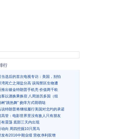
排行
普当选后的首次电视专访：美国，别怕
哥湾死亡之湖盐分高 误闯禁区生物遭
斯推出镀金特朗普手机壳 价值两千欧
包客以酒换乘换宿 八周游历多国（组
树“跳热舞” 挠痒方式萌萌哒
马说特朗普将继续履行美国对北约的承诺
谊高管：电影世界里没有敌人只有朋友
还有震荡 底部三天内出现
新动向 周四挖掘10只黑马
发布2016中期业绩 营收净利双增