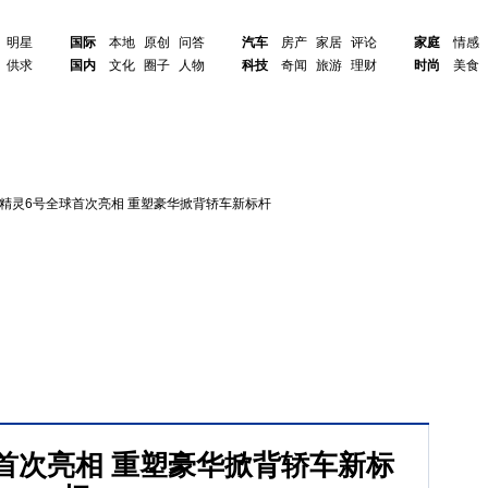
明星
国际
本地
原创
问答
汽车
房产
家居
评论
家庭
情感
供求
国内
文化
圈子
人物
科技
奇闻
旅游
理财
时尚
美食
rt精灵6号全球首次亮相 重塑豪华掀背轿车新标杆
全球首次亮相 重塑豪华掀背轿车新标