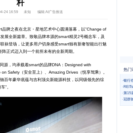
杆
-24 16:59
未知
编辑:AI广告推送
art品牌之夜在北京・星地艺术中心圆满落幕，以”Change of
开启品牌发展全新篇章。致敬品牌本源的smart精灵2号概念车，及
号联袂登场，让更多用户切身感受smart独有新奢智能出行魅
品矩阵正式迈入到一个前所未有的全新周期。
均承载着smart的品牌DNA：Designed with
热门
e on Safety（安全至上）、Amazing Drives（悦享驾乘）。
- 奔驰百年豪华底蕴与吉利顶尖新能源科技，以同级领先的综
·
银行
车”。
·
REI
·
第1
·
冠群