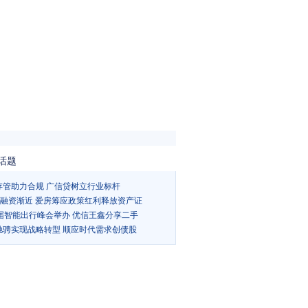
话题
存管助力合规 广信贷树立行业标杆
Ts融资渐近 爱房筹应政策红利释放资产证
5届智能出行峰会举办 优信王鑫分享二手
驰骋实现战略转型 顺应时代需求创债股