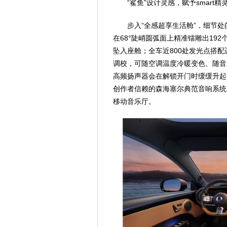
“鲨鱼”设计灵感，赋予smart
步入“全感超享生活舱”，细节
在68°陡峭圆弧面上精准镭雕出192
坠入座舱；全车近800处发光点搭配
调校，可随空调温度冷暖变色、随音
高频扬声器会在解锁开门时缓缓升起
创作者信赖的森海塞尔典范音响系统
移动音乐厅。