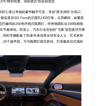
精灵6号“静则优雅、动则凌厉”的原创造型
处的匠心更让奔驰的豪华触手可及：首创“星光涡轮”出风口，
个最低直径仅0.7mm的正圆孔LED灯珠，点亮瞬间，如繁星
迈巴赫同款256色环抱式氛围灯，经奔驰团队近100轮精细
乐节奏律动。听觉上，汽车行业首创的“飞碟”造型悬浮升降
，同时车辆配备了80多年来深受全球专业人士、艺术家和
，20个扬声器，可与氛围灯相互联动，打造极具仪式感的