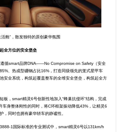
生活舱”，散发独特的原创豪华氛围
起全方位的安全堡垒
mart品牌DNA——No Compromise on Safety（安全
85%、热成型硼钢占比16%，打造同级领先的笼式星甲车
池安全系统，构筑起覆盖整车的全维安全堡垒，构筑起全方
板，smart精灵6号创新性地加入“蜂巢抗侵环”结构，完成
升车身整体刚性的同时，将C环框架振动降低43%，让精灵6
护，同时也拥有豪华轿车的静谧性。
888-1国际标准的专业测试中，smart精灵6号以131km/h