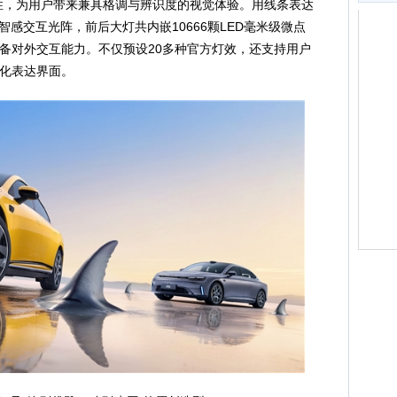
性，为用户带来兼具格调与辨识度的视觉体验。用线条表达
lk智感交互光阵，前后大灯共内嵌10666颗LED毫米级微点
备对外交互能力。不仅预设20多种官方灯效，还支持用户
化表达界面。