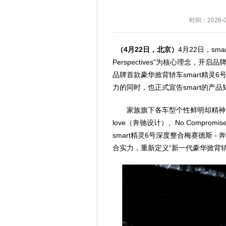
时间：2026-04
（
4
月
22
日，北京）
4月22日，sm
Perspectives”为核心理念，
品牌首款豪华掀背轿车smart精灵6
力的同时，也正式宣告smart的产
家族旗下各车型个性鲜明却精神同源，
love（奔驰设计）、No Compromis
smart精灵6号深度整合梅赛德斯 
合实力，重新定义“新一代豪华掀背轿