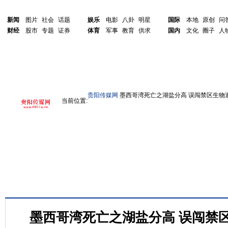
新闻
图片
社会
话题
娱乐
电影
八卦
明星
国际
本地
原创
问
财经
股市
专题
证券
体育
军事
教育
供求
国内
文化
圈子
人
贵阳传媒网
墨西哥湾死亡之湖盐分高 误闯禁区生物遭
当前位置:
墨西哥湾死亡之湖盐分高 误闯禁区