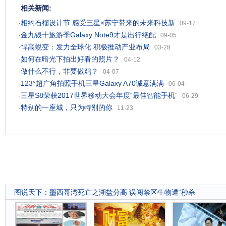
相关新闻:
相约石榴设计节 感受三星×苏宁带来的未来科技新
·
09-17
金九银十旅游季Galaxy Note9才是出行绝配
·
09-05
悍高蜕变：发力全球化 积极推动产业布局
·
03-28
如何在暗光下拍出好看的照片？
·
04-12
做什么不行，非要做鸡？
·
04-07
123°超广角拍照手机三星Galaxy A70诚意满满
·
06-04
三星S8荣获2017世界移动大会年度“最佳智能手机”
·
06-29
特别的一座城，只为特别的你
·
11-23
图说天下
：
墨西哥湾死亡之湖盐分高 误闯禁区生物遭“秒杀”