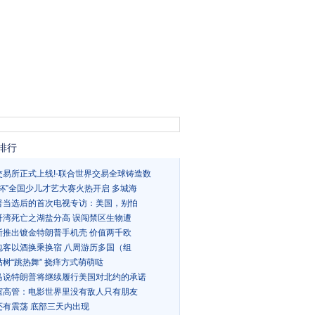
排行
交易所正式上线!-联合世界交易全球铸造数
乐杯”全国少儿才艺大赛火热开启 多城海
普当选后的首次电视专访：美国，别怕
哥湾死亡之湖盐分高 误闯禁区生物遭
斯推出镀金特朗普手机壳 价值两千欧
包客以酒换乘换宿 八周游历多国（组
树“跳热舞” 挠痒方式萌萌哒
马说特朗普将继续履行美国对北约的承诺
谊高管：电影世界里没有敌人只有朋友
还有震荡 底部三天内出现