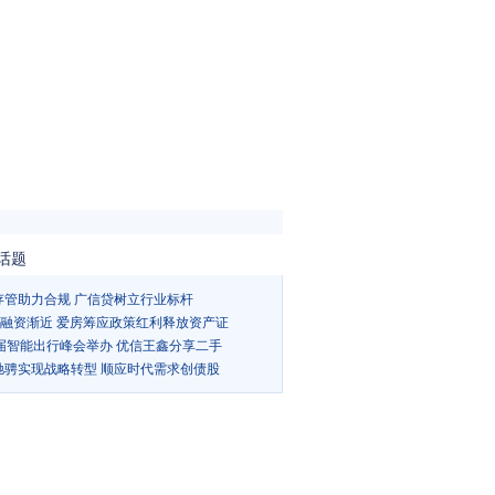
话题
存管助力合规 广信贷树立行业标杆
Ts融资渐近 爱房筹应政策红利释放资产证
5届智能出行峰会举办 优信王鑫分享二手
驰骋实现战略转型 顺应时代需求创债股