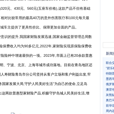
20元、430元、560元(五座车价格),这款产品不但有基础
相对比较常用的最高40万的意外伤害医疗和100元每天最
为岛城车主提供了更具性价比、保障更加全面的产品。
护意识的提升,我国家财险发展迅速,国家金融监督管理总局数
保险保费收入均为90多亿元,2022年,家财险实现原保险保费收
新闻
产险险种中增速最快的一项。2023年,
市面上已有20余款普惠
联合
明、宁波、北京、上海等城市成功落地。目前在青岛地区还
“碧
特朗
国人寿财险青岛市分公司坚持从客户立场和客户利益出发,牢
墨西
务国家发展大局,守护人民美好生活”为自己的使命,立足岛
俄罗
澳背
出这两款普惠型家财险产品,积极守护岛城人民美好生活,增
灰熊贴
奥巴
。
前华
周内