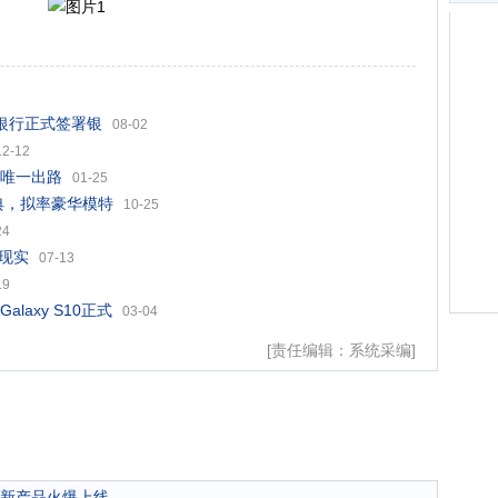
银行正式签署银
08-02
12-12
是唯一出路
01-25
典，拟率豪华模特
10-25
24
进现实
07-13
19
axy S10正式
03-04
[责任编辑：系统采编]
新产品火爆上线