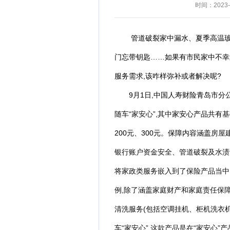
时间：2023-1
管道破裂家中漏水、夏季高温
门忘带钥匙……如果有市民家中不幸
服务需求,该咋样弥补或者解决呢?
9月1日,中国人寿财险青岛市分
随车“家安心”,其中
家安心产品共有
基
200元、300元。保障内容涵盖
房屋
银行账户资金安全、管道破裂及水渍
将家政类服务嵌入到了保险产品当中,
例,除了涵盖家庭财产和家庭责任保
清洗服务(包括空调挂机、柜机洗衣
车“家安心”,这款产品是在“家安心