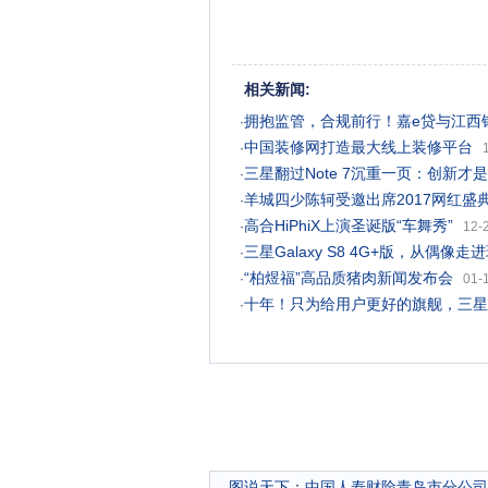
相关新闻:
拥抱监管，合规前行！嘉e贷与江西
·
中国装修网打造最大线上装修平台
·
三星翻过Note 7沉重一页：创新才
·
羊城四少陈轲受邀出席2017网红盛
·
高合HiPhiX上演圣诞版“车舞秀”
·
12-
三星Galaxy S8 4G+版，从偶像走
·
“柏煜福”高品质猪肉新闻发布会
·
01-
十年！只为给用户更好的旗舰，三星Gal
·
图说天下
：
中国人寿财险青岛市分公司