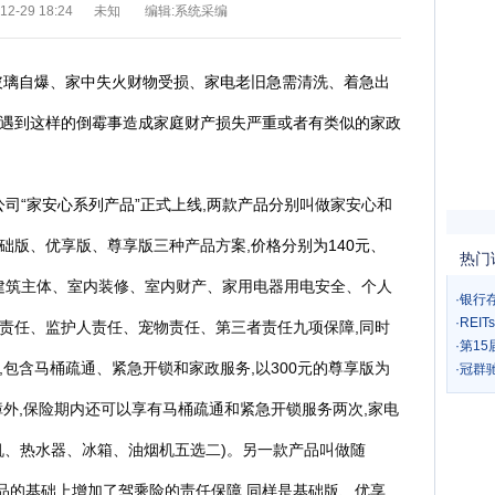
2-29 18:24
未知
编辑:系统采编
玻璃自爆、家中失火财物受损、家电老旧急需清洗、着急出
遇到这样的倒霉事造成家庭财产损失严重或者有类似的家政
公司“家安心系列产品”正式上线,两款产品分别叫做
家安心和
础版、优享版、尊享版三种产品方案,
价格分别为140元、
热门
建筑主体、室内装修、室内财产、家用电器用电安全、个人
·
银行
·
REI
责任、监护人责任、宠物责任、第三者责任九项保障,同时
·
第1
包含马桶疏通、紧急开锁和家政服务,以300元的尊享版为
·
冠群
障外,保险期内还可以享有马桶疏通和紧急开锁服务两次,家电
机、热水器、冰箱、油烟机五选二)。另一款产品叫做随
”产品的基础上增加了驾乘险的责任保障,同样是基础版、优享