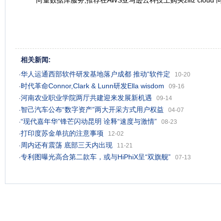
向量数据库服务,推荐在AWS亚马逊云科技上购买ziliz clou
相关新闻:
华人运通西部软件研发基地落户成都 推动“软件定
·
10-20
时代革命Connor,Clark & Lunn研发Ella wisdom
·
09-16
河南农业职业学院两厅共建迎来发展新机遇
·
09-14
智己汽车公布“数字资产”两大开采方式用户权益
·
04-07
“现代嘉年华”锋芒闪动昆明 诠释“速度与激情”
·
08-23
打印度苏金单抗的注意事项
·
12-02
周内还有震荡 底部三天内出现
·
11-21
专利图曝光高合第二款车，或与HiPhiX呈“双旗舰”
·
07-13