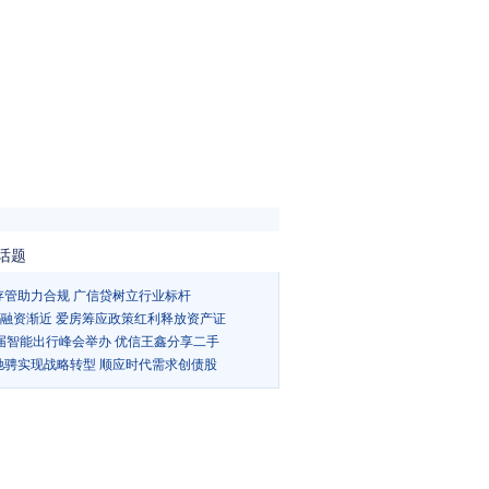
话题
存管助力合规 广信贷树立行业标杆
Ts融资渐近 爱房筹应政策红利释放资产证
5届智能出行峰会举办 优信王鑫分享二手
驰骋实现战略转型 顺应时代需求创债股