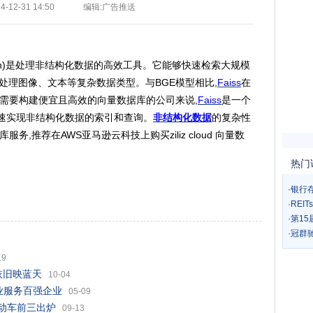
-12-31 14:50
编辑:广告推送
rity Search)是处理非结构化数据的高效工具。它能够快速检索大规模
处理图像、文本等复杂数据类型。与BGE模型相比,
Faiss
在
需要构建便宜且高效的向量数据库的公司来说,
Faiss
是一个
快速实现非结构化数据的索引和查询。
非结构化数据
的复杂性
,推荐在AWS亚马逊云科技上购买ziliz cloud 向量数
热门
·
银行
·
REI
·
第1
·
冠群
19
依旧映蓝天
10-04
业服务百强企业
05-09
电动车前三出炉
09-13