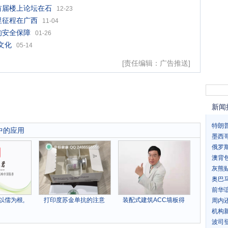
首届楼上论坛在石
12-23
里征程在广西
11-04
的安全保障
01-26
文化
05-14
[责任编辑：广告推送]
新闻
特朗
中的应用
墨西
俄罗
澳背
灰熊贴
奥巴
前华
以儒为根,
打印度苏金单抗的注意
装配式建筑ACC墙板得
周内
机构
波司登