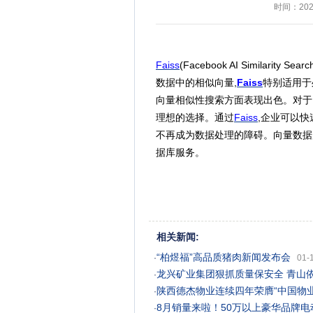
时间：2024
Faiss
(Facebook AI Simila
数据中的相似向量,
Faiss
特别适用于
向量相似性搜索方面表现出色。对于
理想的选择。通过
Faiss
,企业可以
不再成为数据处理的障碍。向量数据库服务
据库服务。
相关新闻:
“柏煜福”高品质猪肉新闻发布会
·
01-
龙兴矿业集团狠抓质量保安全 青山
·
陕西德杰物业连续四年荣膺“中国物
·
8月销量来啦！50万以上豪华品牌
·