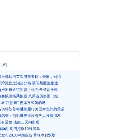
排行
普当选后的首次电视专访：美国，别怕
哥湾死亡之湖盐分高 误闯禁区生物遭
斯推出镀金特朗普手机壳 价值两千欧
包客以酒换乘换宿 八周游历多国（组
树“跳热舞” 挠痒方式萌萌哒
马说特朗普将继续履行美国对北约的承诺
谊高管：电影世界里没有敌人只有朋友
还有震荡 底部三天内出现
新动向 周四挖掘10只黑马
发布2016中期业绩 营收净利双增