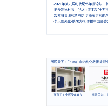
2021年第六届时代记忆年度论坛｜
·
把爱带给村医：“乡村e康工程”十万
·
宏立城集团智慧消防 更高效更智能
·
李天佐先生-以儒为根,传播中国酱香
·
图说天下
：
Faiss在非结构化数据处理
官宣了！中晖受邀参加
李天佐先生-