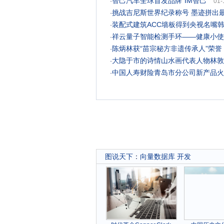
智己汽车全球首发品牌”IM智己“
·
01-
挑战吉尼斯世界纪录称号 墨迹拼出最
·
装配式建筑ACC墙板得到央视名嘴
·
祥云量子智能检测手环——健康小使者
·
陈炳林获“苗宗秘方非遗传承人”荣
·
大隐于市的诗情山水画代表人物林敦
·
中国人寿财险青岛市分公司新产品火
·
图说天下
：
向量数据库 开发