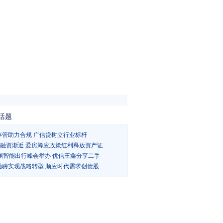
话题
存管助力合规 广信贷树立行业标杆
Ts融资渐近 爱房筹应政策红利释放资产证
5届智能出行峰会举办 优信王鑫分享二手
驰骋实现战略转型 顺应时代需求创债股