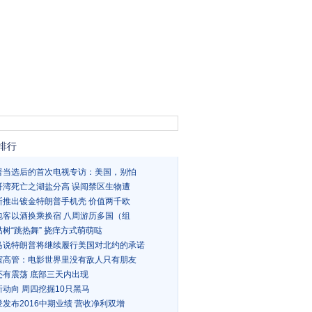
排行
普当选后的首次电视专访：美国，别怕
哥湾死亡之湖盐分高 误闯禁区生物遭
斯推出镀金特朗普手机壳 价值两千欧
包客以酒换乘换宿 八周游历多国（组
树“跳热舞” 挠痒方式萌萌哒
马说特朗普将继续履行美国对北约的承诺
谊高管：电影世界里没有敌人只有朋友
还有震荡 底部三天内出现
新动向 周四挖掘10只黑马
发布2016中期业绩 营收净利双增