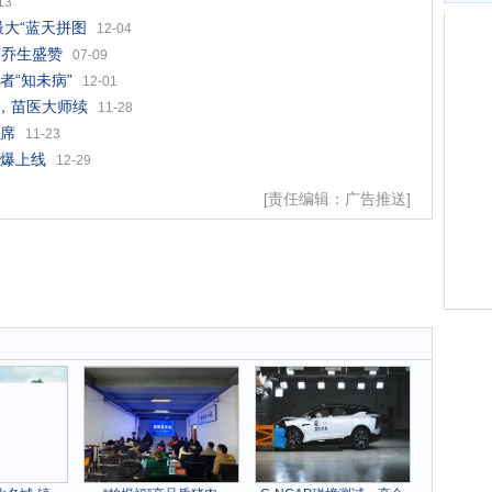
13
大“蓝天拼图
12-04
韩乔生盛赞
07-09
“知未病”
12-01
誉，苗医大师续
11-28
席
11-23
爆上线
12-29
[责任编辑：广告推送]