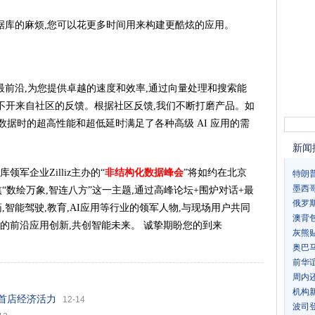
据库的麻烦,您可以花更多时间用来构建更酷炫的应用。
最前沿,为您提供卓越的速度和效率,通过向量处理和搜索能
离不开来自社区的反馈。根据社区反馈,我们不断打磨产品。如
向量数据时的超高性能和超低延时满足了各种高级 AI 应用的需
新闻
库领军企业Zilliz主办的“
非结构化数据峰会
”将如约在北京
特朗
墨西
“数绘万象,智连八方”这一主题,通过高峰论坛+围炉对话+最
俄罗
,智能驾驶,教育,AI应用等行业的领军人物,与现场用户共同
澳背
的前沿应用创新,共创智能未来。 诚挚期盼您的到来
灰熊贴
奥巴
前华
周内
机构
发首店经济活力
12-14
波司登