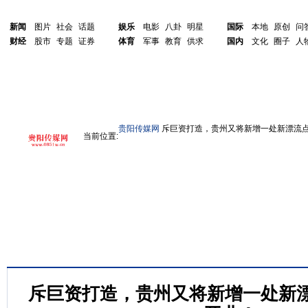
新闻
图片
社会
话题
娱乐
电影
八卦
明星
国际
本地
原创
问
财经
股市
专题
证券
体育
军事
教育
供求
国内
文化
圈子
人
贵阳传媒网
斥巨资打造，贵州又将新增一处新漂流点
当前位置:
斥巨资打造，贵州又将新增一处新漂