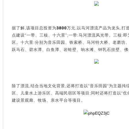
据了解,该项目总投资为
3800
万元,以马河漂流产品为龙头,打
点建设“一带、三核、十六景”;一带:马河漂流风光带。三核:
区。十六景:分别为音乐田园、铁索桥、马河特大桥、老磨坊
跃马石、碧水潭、白鱼潭、岩蛙壁、响水滩、钟乳石挂壁、佛
除了漂流,结合当地文化背景,还将打造以“音乐田园“为主题扽
区、儿童水上游乐区、高端民宿区等项目;同时还将打造以“仡
建设景观廊、牧场、亲水平台等项目。