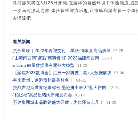
马河漂流将在6月28日开漂,在这样的自然环境中体验漂流,
一次马河漂流之旅,体验多样漂流乐趣,让市民和游客多一个体验
去漂流吧
相关新闻:
责任星联｜2022年再迎交付，星联·御象湖高品质呈
·
06-25
“山海闽西南”邂逅“爽爽贵阳” 2023福建闽西南
·
12-20
ollama 向量数据库有哪些大模型
·
11-23
【聚焦2023数博会】汇辰一家将携工程+大数据解决
·
05-06
春来贵州，邂逅贵州最美村色！
·
04-01
挑战吉尼斯世界纪录称号 墨迹拼出最大“蓝天拼图
·
12-04
“柏煜福”高品质猪肉新闻发布会
·
01-19
万达集团城市品牌馆盛大开放，为仁怀造非凡！
·
11-30