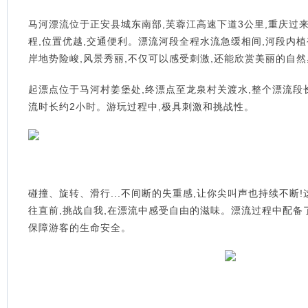
马河漂流位于正安县城东南部,芙蓉江高速下道3公里,重庆过
程,位置优越,交通便利。
漂流河段全程水流急缓相间,河段内植
岸地势险峻,风景秀丽,不仅可以感受刺激,还能欣赏美丽的自
起漂点位于马河村姜堡处,终漂点至龙泉村关渡水,整个漂流段长
流时长约2小时。游玩过程中,极具刺激和挑战性。
碰撞、旋转、滑行...不间断的失重感,让你尖叫声也持续不断
往直前,挑战自我,在漂流中感受自由的滋味。漂流过程中配备
保障游客的生命安全。